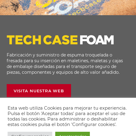
Fabricación y suministro de espuma troquelada o
fresada para su inserción en maletines, maletas y cajas
de embalaje diseñadas para el transporte seguro de
piezas, componentes y equipos de alto valor añadido.
VISITA NUESTRA WEB
Esta web utiliza Cookies para mejorar tu experiencia.
Pulsa el botón 'Aceptar todas' para aceptar el uso de
todas las cookies. Para administrar o deshabilitar
estas cookies pulsa el botón 'Configurar cookies'.
© 2021 - 2026 Mecacore ·
Aviso legal
·
Política de privacidad
·